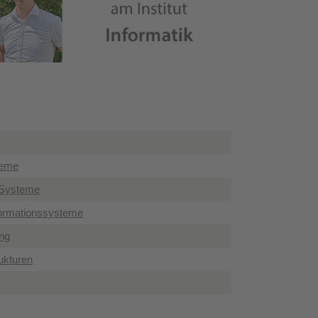
teme
e Systeme
nformationssysteme
ung
ukturen