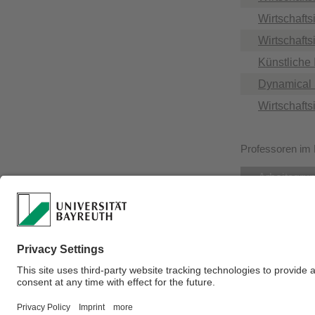
Wirtschafts
Wirtschaft
Künstliche 
Dynamical 
Wirtschaft
Professoren im
Arbeitsgrup
Angewandte 
Angewandte 
Angewandte 
Verantwortlich für 