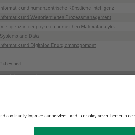
informatik und humanzentrische Künstliche Intelligenz
sinformatik und Wertorientiertes Prozessmanagement
Intelligenz in der physiko-chemischen Materialanalytik
Systems and Data
sinformatik und Digitales Energiemanagement
 Ruhestand
pe / Arbeitsgebiet
Informatik I - Software Engineering
Informatik VI - Diskrete Algorithmen
Informatik VII - Kontinuierliche Optimierung
die Redaktion:
Kerstin Haseloff