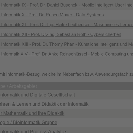
nformatik IX - Prof. Dr. Daniel Buschek - Mobile Intelligent User Int
Informatik X - Prof. Dr. Ruben Mayer - Data Systems
nformatik XI - Prof. Dr.-Ing. Heike Leutheuser - Maschinelles Lernen
nformatik XII - Prof. Dr.-Ing. Sebastian Roth - Cybersicherheit
nformatik XIII - Prof. Dr. Thomy Phan - Künstliche Intelligenz und M
Informaik XIV - Prof. Dr. Anke Reinschlüssel - Mobile Computing un
mit Informatik-Bezug, welche im Nebenfach bzw. Anwendungsfach zu
pe / Arbeitsgebiet
informatik und Digitale Geselllschaft
ehren & Lernen und Didaktik der Informatik
ür Mathematik und ihre Didaktik
logie / Bioinformatik Gruppe
informatik und Process Analytics