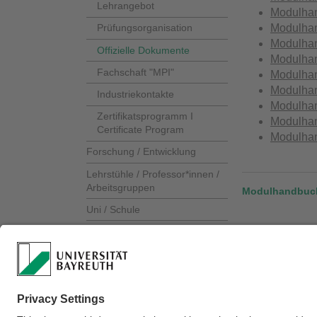
Lehrangebot
Modulha
Modulha
Prüfungsorganisation
Modulha
Offizielle Dokumente
Modulha
Fachschaft "MPI"
Modulha
Modulha
Industriekontakte
Modulha
Zertifikatsprogramm I
Modulha
Certificate Program
Modulha
Forschung / Entwicklung
Lehrstühle / Professor*innen /
Arbeitsgruppen
Modulhandbuch
Uni / Schule
Modulha
Termine & Veranstaltungen
News
Kontakt / Anfahrt