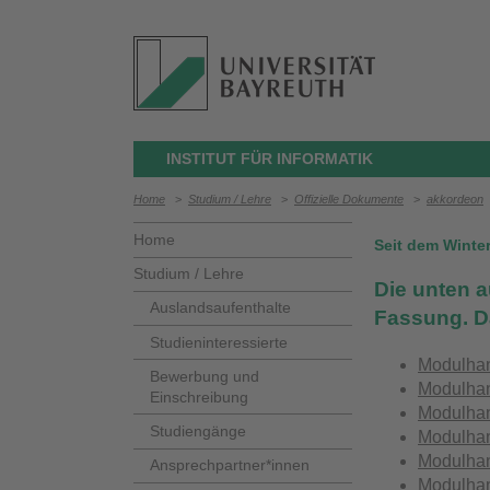
INSTITUT FÜR INFORMATIK
Home
>
Studium / Lehre
>
Offizielle Dokumente
>
akkordeon
Home
Seit dem Winter
Studium / Lehre
Die unten a
Auslandsaufenthalte
Fassung. Da
Studieninteressierte
Modulha
Bewerbung und
Modulha
Einschreibung
Modulha
Studiengänge
Modulha
Modulha
Ansprechpartner*innen
Modulha